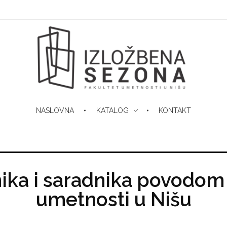
NASLOVNA
KATALOG
KONTAKT
Izložbena Sezona FU
Fakulteta umetnosti u nišu
nika i saradnika povodom
umetnosti u Nišu