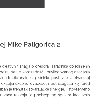
Kej Mike Paligorica 2
 kreativnih snaga profesora i saradnika objedinjenih
 godinu, sa velikom radošću privilegovanog osećanja
du tradicionalne zajedničke postavke. U trinaestoj
a okuplјa ukupno dvadeset i pet izlagača koji pred
eban je trenutak stvaralačke sinergije, i istovremeno
avaca razvoja tog neiscrpnog spektra kreativnih