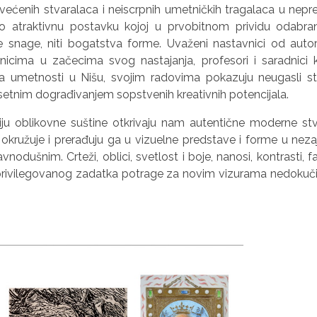
svećenih stvaralaca i neiscrpnih umetničkih tragalaca u nep
o atraktivnu postavku kojoj u prvobitnom prividu odabra
vne snage, niti bogatstva forme. Uvaženi nastavnici od au
icima u začecima svog nastajanja, profesori i saradnici 
a umetnosti u Nišu, svojim radovima pokazuju neugasli stvar
setnim dograđivanjem sopstvenih kreativnih potencijala.
iju oblikovne suštine otkrivaju nam autentične moderne st
ih okružuje i prerađuju ga u vizuelne predstave i forme u neza
nodušnim. Crteži, oblici, svetlost i boje, nanosi, kontrasti,
privilegovanog zadatka potrage za novim vizurama nedokučivih