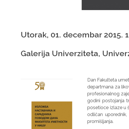
Utorak, 01. decembar 2015. 
Galerija Univerziteta, Univerz
Dan Fakulteta umetn
departmana za likov
profesionalnog zaje
godini postojanja t
posetioce izlaze u š
odličan uporednik
promišlјanja.