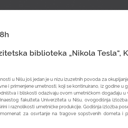
18h
itetska biblioteka „Nikola Tesla“, 
osti u Nišu još jedan je u nizu izuzetnih povoda za okuplјanje
ne i primenjene umetnosti, koji se kontinuirano, iz godine u
dništva i bliskosti odazivaju ovom umetničkom događaju u vi
rinaestog fakulteta Univerziteta u Nišu, ovogodišnja izložb
irini i raznolikosti umetničke produkcije. Godišnja izložba pos
, momenat za osvrtanje na tragove sopstvenih dometa i pr