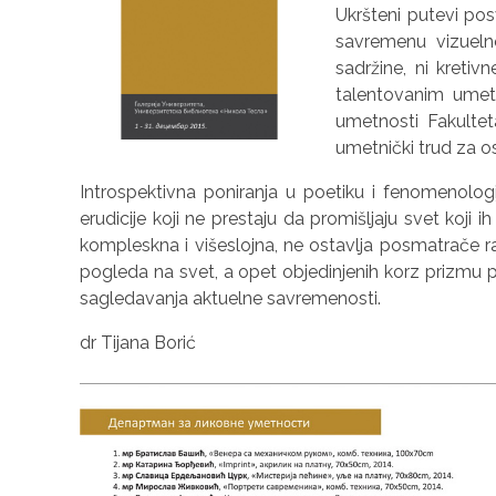
Ukršteni putevi po
savremenu vizueln
sadržine, ni kreti
talentovanim umetn
umetnosti Fakultet
umetnički trud za o
Introspektivna poniranja u poetiku i fenomenolog
erudicije koji ne prestaju da promišlјaju svet koji 
kompleskna i višeslojna, ne ostavlјa posmatrače rav
pogleda na svet, a opet objedinjenih korz prizmu 
sagledavanja aktuelne savremenosti.
dr Tijana Borić