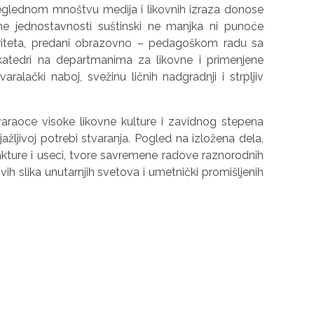
reglednom mnoštvu medija i likovnih izraza donose
ne jednostavnosti suštinski ne manjka ni punoće
toriteta, predani obrazovno – pedagoškom radu sa
katedri na departmanima za likovne i primenjene
alački naboj, svežinu ličnih nadgradnji i strplјiv
varaoce visoke likovne kulture i zavidnog stepena
jažlјivoj potrebi stvaranja. Pogled na izložena dela,
 fakture i useci, tvore savremene radove raznorodnih
 slika unutarnjih svetova i umetnički promišlјenih